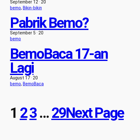
September 12 · 20
bemo
, 
Bikin-bikin
Pabrik Bemo?
September 5 · 20
bemo
BemoBaca 17-an
Lagi
August 17 · 20
bemo
, 
BemoBaca
1
2
3
…
29
Next Page