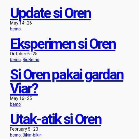
Update si Oren
May 14 · 26
bemo
Eksperimen si Oren
October 6 · 25
bemo
, 
BioBemo
Si Oren pakai gardan
Viar?
May 16 · 25
bemo
Utak-atik si Oren
February 5 · 23
bemo
, 
Bikin-bikin