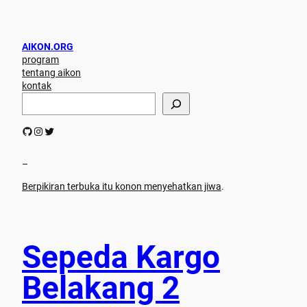
AIKON.ORG
program
tentang aikon
kontak
S
e
a
GitHub
Instagram
Twitter
r
c
h
–
Berpikiran terbuka itu konon menyehatkan jiwa
.
Sepeda Kargo
Belakang 2