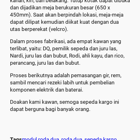
kanan, kiri, dan belakang. Tutup kotak dapat dibuka
dan dijadikan meja berukuran besar (650 x
450mm). Saat akan berpindah lokasi, meja-meja
dapat dilipat kemudian diikat kuat dengan dua
utas berperekat (velcro).
Dalam proses fabrikasi, ada empat kawan yang
terlibat, yaitu: DQ, pemilik sepeda dan juru las,
Nardi, juru las dan bubut, Rodi, ahli kayu, dan rico,
perancang, juru las dan bubut.
Proses berikutnya adalah pemasangan gir, rem,
sambil mencari rezeki labih untuk pembelian
komponen elektrik dan baterai.
Doakan kami kawan, semoga sepeda kargo ini
dapat berguna bagi banyak orang.
Tags
modul roda dua
, 
roda dua
, 
sepeda kargo