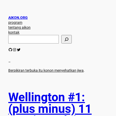
AIKON.ORG
program
tentang aikon
kontak
S
e
a
GitHub
Instagram
Twitter
r
c
h
–
Berpikiran terbuka itu konon menyehatkan jiwa
.
Wellington #1:
(plus minus) 11