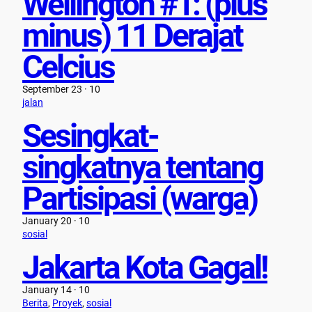
Wellington #1: (plus
minus) 11 Derajat
Celcius
September 23 · 10
jalan
Sesingkat-
singkatnya tentang
Partisipasi (warga)
January 20 · 10
sosial
Jakarta Kota Gagal!
January 14 · 10
Berita
, 
Proyek
, 
sosial