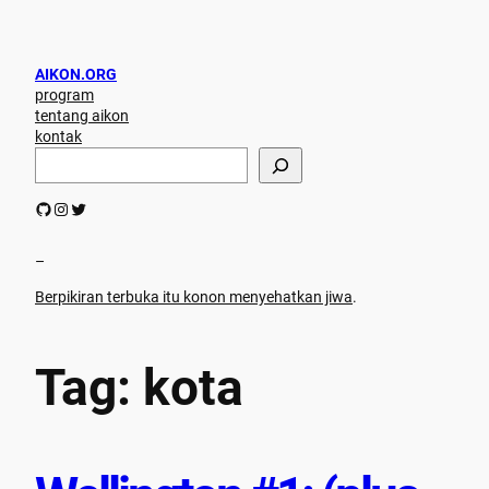
Skip
to
content
AIKON.ORG
program
tentang aikon
kontak
S
e
a
GitHub
Instagram
Twitter
r
c
h
–
Berpikiran terbuka itu konon menyehatkan jiwa
.
Tag:
kota