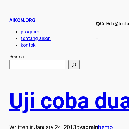
AIKON.ORG
GitHub
Inst
program
tentang aikon
–
kontak
Search
Uji coba dua
Written in
January 24, 2013
by
admin
bemo