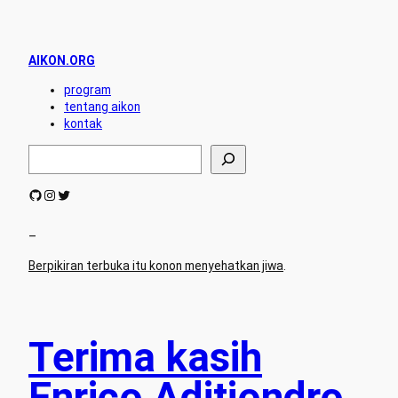
AIKON.ORG
program
tentang aikon
kontak
S
e
a
GitHub
Instagram
Twitter
r
c
h
–
Berpikiran terbuka itu konon menyehatkan jiwa
.
Terima kasih
Enrico Aditjondro