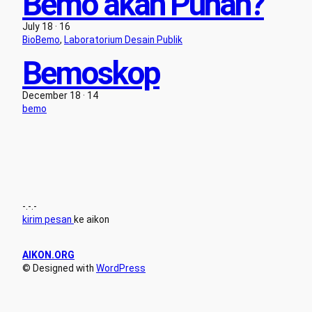
Bemo akan Punah?
July 18 · 16
BioBemo
, 
Laboratorium Desain Publik
Bemoskop
December 18 · 14
bemo
-.-.-
kirim pesan
ke aikon
AIKON.ORG
© Designed with
WordPress