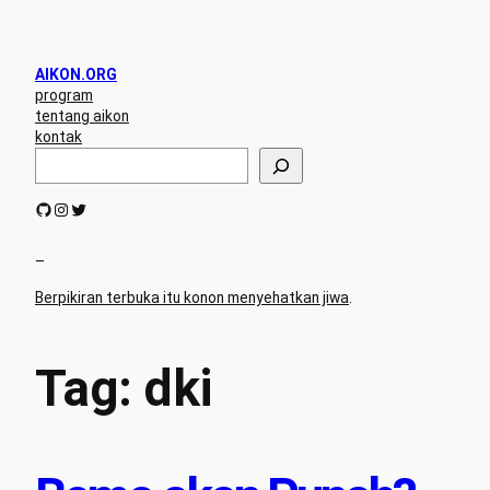
Skip
to
content
AIKON.ORG
program
tentang aikon
kontak
S
e
a
GitHub
Instagram
Twitter
r
c
h
–
Berpikiran terbuka itu konon menyehatkan jiwa
.
Tag:
dki