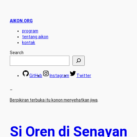
AIKON.ORG
program
tentang aikon
kontak
Search
GitHub
Instagram
Twitter
–
Berpikiran terbuka itu konon menyehatkan jiwa
.
Si Oren di Senayan