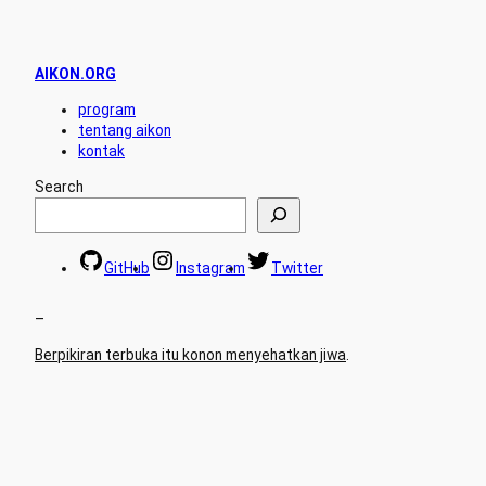
AIKON.ORG
program
tentang aikon
kontak
Search
GitHub
Instagram
Twitter
–
Berpikiran terbuka itu konon menyehatkan jiwa
.