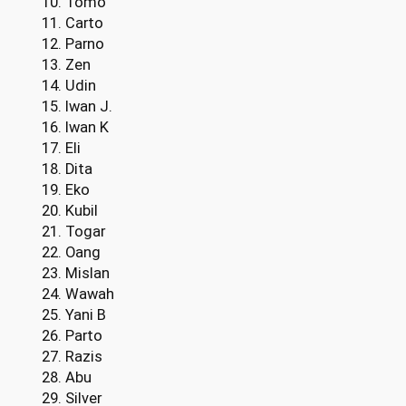
Tomo
Carto
Parno
Zen
Udin
Iwan J.
Iwan K
Eli
Dita
Eko
Kubil
Togar
Oang
Mislan
Wawah
Yani B
Parto
Razis
Abu
Silver