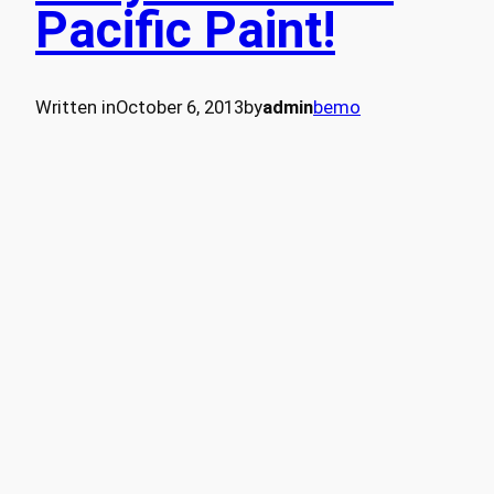
Pacific Paint!
Written in
October 6, 2013
by
admin
bemo