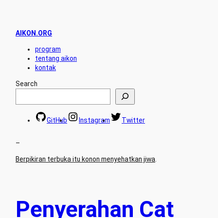
AIKON.ORG
program
tentang aikon
kontak
Search
GitHub
Instagram
Twitter
–
Berpikiran terbuka itu konon menyehatkan jiwa
.
Penyerahan Cat