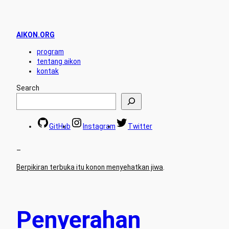
AIKON.ORG
program
tentang aikon
kontak
Search
GitHub
Instagram
Twitter
–
Berpikiran terbuka itu konon menyehatkan jiwa
.
Penyerahan