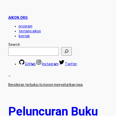
AIKON.ORG
program
tentang aikon
kontak
Search
GitHub
Instagram
Twitter
–
Berpikiran terbuka itu konon menyehatkan jiwa
.
Peluncuran Buku