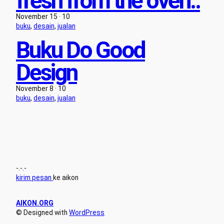
fresh from the oven..
November 15 · 10
buku
, 
desain
, 
jualan
Buku Do Good
Design
November 8 · 10
buku
, 
desain
, 
jualan
-.-.-
kirim pesan
ke aikon
AIKON.ORG
© Designed with
WordPress