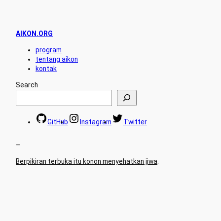
AIKON.ORG
program
tentang aikon
kontak
Search
GitHub
Instagram
Twitter
–
Berpikiran terbuka itu konon menyehatkan jiwa
.