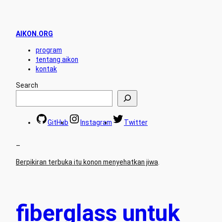
AIKON.ORG
program
tentang aikon
kontak
Search
GitHub
Instagram
Twitter
–
Berpikiran terbuka itu konon menyehatkan jiwa
.
fiberglass untuk