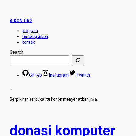
AIKON.ORG
program
tentang aikon
kontak
Search
GitHub
Instagram
Twitter
–
Berpikiran terbuka itu konon menyehatkan jiwa
.
donasi komputer