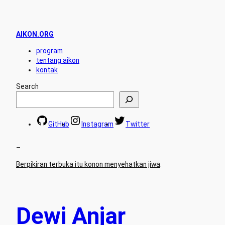
AIKON.ORG
program
tentang aikon
kontak
Search
GitHub
Instagram
Twitter
–
Berpikiran terbuka itu konon menyehatkan jiwa
.
Dewi Anjar