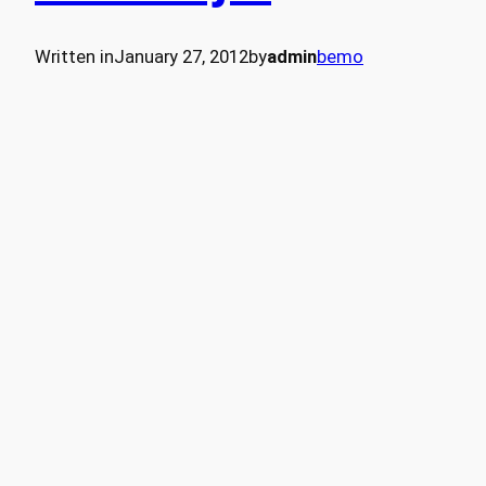
Written in
January 27, 2012
by
admin
bemo