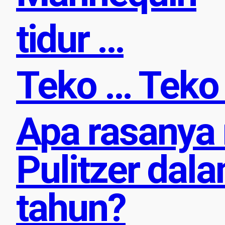
tidur …
Teko … Teko
Apa rasanya
Pulitzer dal
tahun?