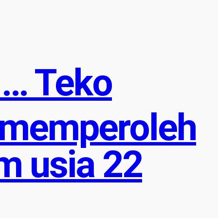
 … Teko
 memperoleh
am usia 22