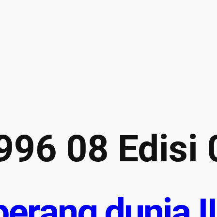
T
w
t
t
e
r
996 08 Edisi
erang dunia II