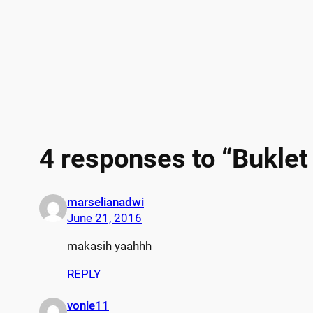
4 responses to “Buklet
marselianadwi
June 21, 2016
makasih yaahhh
REPLY
vonie11