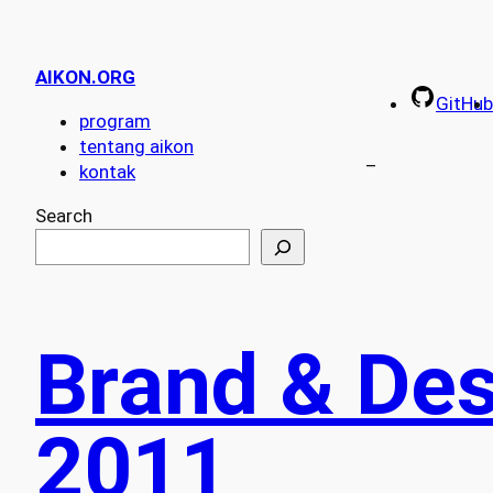
AIKON.ORG
GitHub
program
tentang aikon
–
kontak
Search
Brand & Des
2011