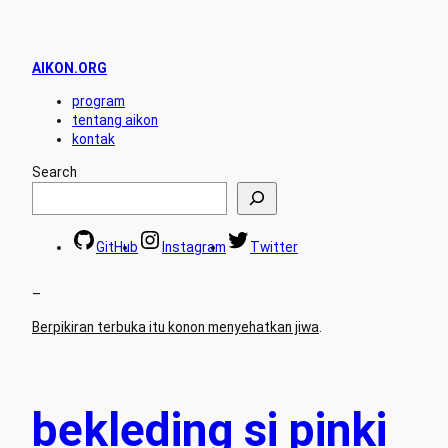
AIKON.ORG
program
tentang aikon
kontak
Search
GitHub
Instagram
Twitter
–
Berpikiran terbuka itu konon menyehatkan jiwa
.
bekleding si pinki