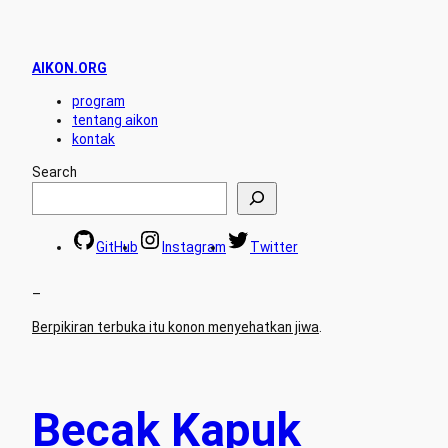
AIKON.ORG
program
tentang aikon
kontak
Search
GitHub
Instagram
Twitter
–
Berpikiran terbuka itu konon menyehatkan jiwa
.
Becak Kapuk