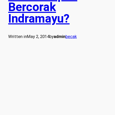
Bercorak
Indramayu?
Written in
May 2, 2014
by
admin
becak