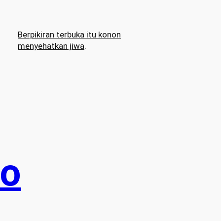
Berpikiran terbuka itu konon
menyehatkan jiwa
.
oo