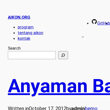
AIKON.ORG
GitHub
program
tentang aikon
–
kontak
Search
Anyaman Ba
Written in
October 17, 2012
by
admin
bemo