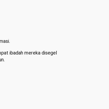
masi.
mpat ibadah mereka disegel
un.