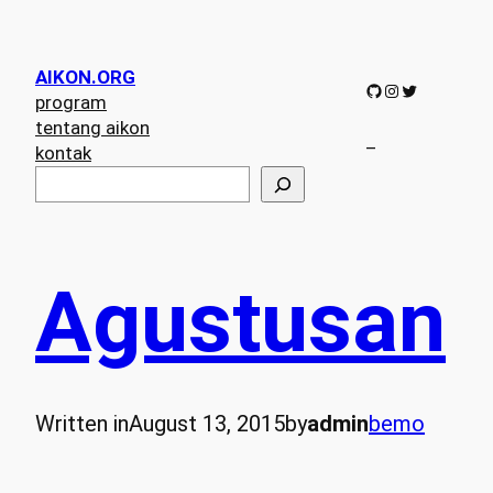
AIKON.ORG
GitHub
Instagram
Twitter
program
tentang aikon
–
kontak
S
e
a
r
c
Agustusan
h
Written in
August 13, 2015
by
admin
bemo