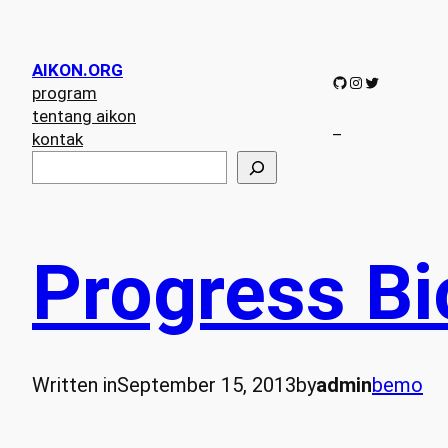
AIKON.ORG
GitHub
Instagram
Twitter
program
tentang aikon
–
kontak
S
e
a
r
c
Progress B
h
Written in
September 15, 2013
by
admin
bemo