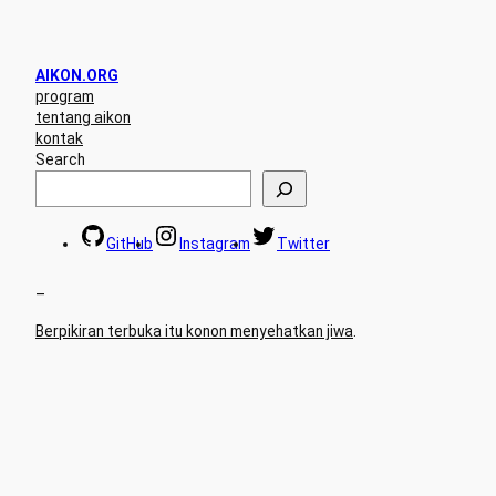
AIKON.ORG
program
tentang aikon
kontak
Search
GitHub
Instagram
Twitter
–
Berpikiran terbuka itu konon menyehatkan jiwa
.