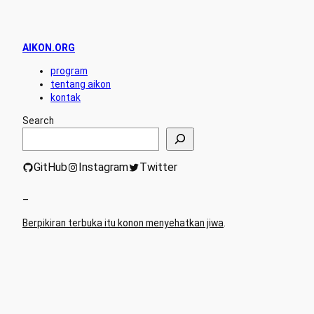
AIKON.ORG
program
tentang aikon
kontak
Search
GitHub
Instagram
Twitter
–
Berpikiran terbuka itu konon menyehatkan jiwa
.