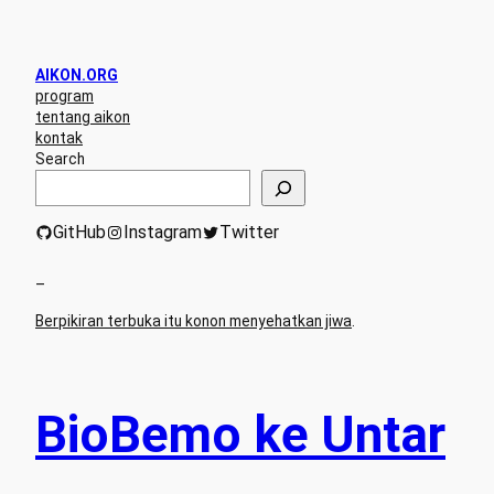
AIKON.ORG
program
tentang aikon
kontak
Search
GitHub
Instagram
Twitter
–
Berpikiran terbuka itu konon menyehatkan jiwa
.
BioBemo ke Untar