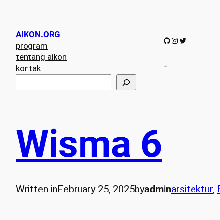
AIKON.ORG
GitHub
Instagram
Twitter
program
tentang aikon
–
kontak
S
e
a
r
c
Wisma 6
h
Written in
February 25, 2025
by
admin
arsitektur
, 