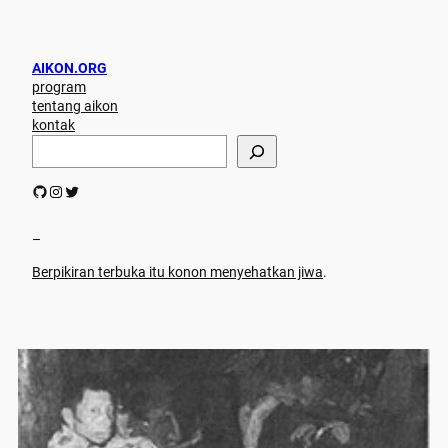
AIKON.ORG
program
tentang aikon
kontak
S
e
a
GitHub
Instagram
Twitter
r
c
h
–
Berpikiran terbuka itu konon menyehatkan jiwa
.