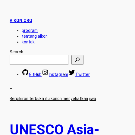
AIKON.ORG
program
tentang aikon
kontak
Search
GitHub
Instagram
Twitter
–
Berpikiran terbuka itu konon menyehatkan jiwa
.
UNESCO Asia-