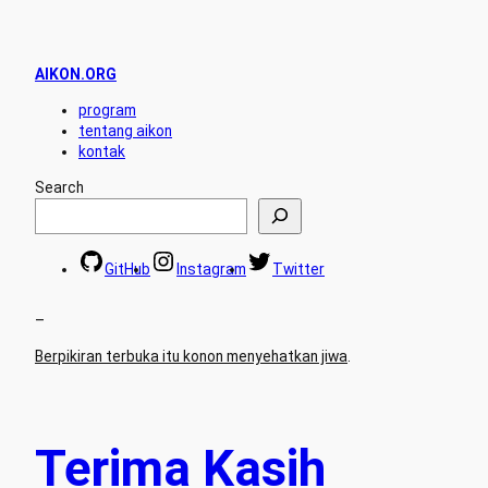
AIKON.ORG
program
tentang aikon
kontak
Search
GitHub
Instagram
Twitter
–
Berpikiran terbuka itu konon menyehatkan jiwa
.
Terima Kasih