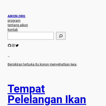
AIKON.ORG
program
tentang aikon
kontak
S
e
a
GitHub
Instagram
Twitter
r
c
h
–
Berpikiran terbuka itu konon menyehatkan jiwa
.
Tempat
Pelelangan Ikan