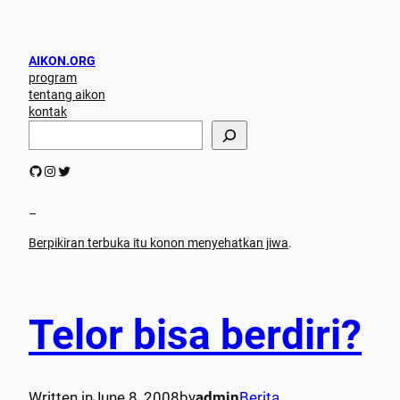
AIKON.ORG
program
tentang aikon
kontak
S
e
a
GitHub
Instagram
Twitter
r
c
h
–
Berpikiran terbuka itu konon menyehatkan jiwa
.
Telor bisa berdiri?
Written in
June 8, 2008
by
admin
Berita