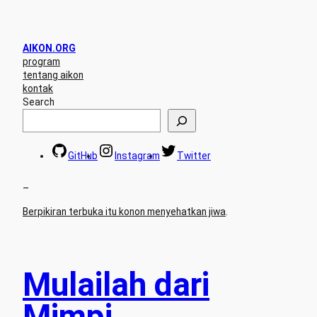
AIKON.ORG
program
tentang aikon
kontak
Search
GitHub
Instagram
Twitter
–
Berpikiran terbuka itu konon menyehatkan jiwa
.
Mulailah dari
Mimpi..