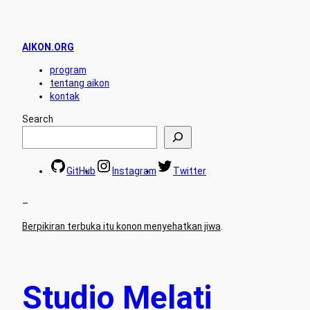
AIKON.ORG
program
tentang aikon
kontak
Search
GitHub
Instagram
Twitter
–
Berpikiran terbuka itu konon menyehatkan jiwa
.
Studio Melati