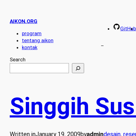
AIKON.ORG
GitHub
program
tentang aikon
–
kontak
Search
Singgih Sus
Written in
January 19, 2009
by
admin
desain
, 
rese