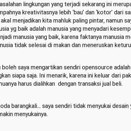
alahan lingkungan yang terjadi sekarang ini merupaka
pahnya kreativitasnya lebih ‘bau’ dan ‘kotor’ dari s
kal menjadikan kita mahluk paling pintar, namun saya
anusia yg baik adalah manusia yang menyadari kesemp
jadi manusia yang baik, karena faktanya manusia m
anusia tidak selesai di makan dan meneruskan ketur
alau boleh saya mengartikan sendiri opensource ada
kan siapa saja. Ini menarik, karena ini keluar dari 
uanya harus dialihkan dengan transaksi jual beli.
da barangkali… saya sendiri tidak menyukai desain 
 makin menyukainya.