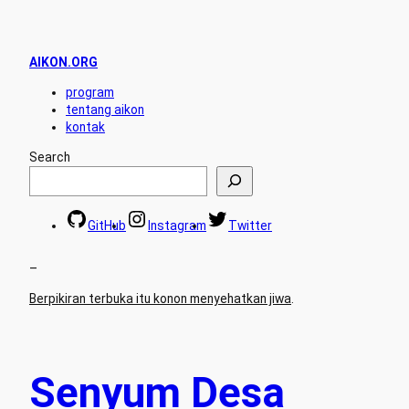
AIKON.ORG
program
tentang aikon
kontak
Search
GitHub
Instagram
Twitter
–
Berpikiran terbuka itu konon menyehatkan jiwa
.
Senyum Desa