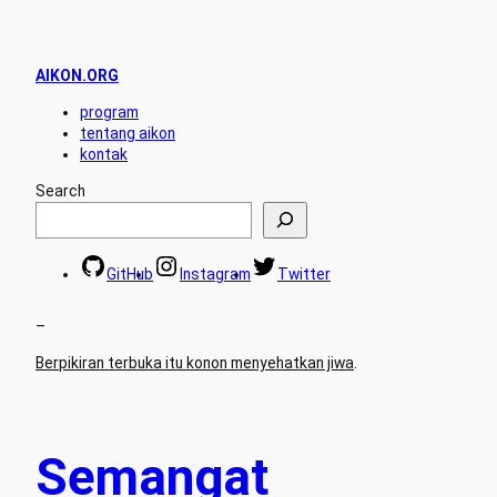
AIKON.ORG
program
tentang aikon
kontak
Search
GitHub
Instagram
Twitter
–
Berpikiran terbuka itu konon menyehatkan jiwa
.
Semangat