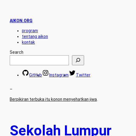
AIKON.ORG
program
tentang aikon
kontak
Search
GitHub
Instagram
Twitter
–
Berpikiran terbuka itu konon menyehatkan jiwa
.
Sekolah Lumpur