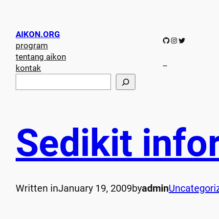
AIKON.ORG
GitHub
Instagram
Twitter
program
tentang aikon
–
kontak
S
e
a
r
c
Sedikit info
h
Written in
January 19, 2009
by
admin
Uncategori