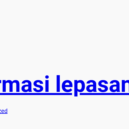
rmasi lepasan
zed