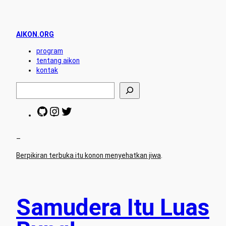
AIKON.ORG
program
tentang aikon
kontak
S
e
a
G
I
T
r
i
n
w
c
t
s
i
h
H
t
t
–
u
a
t
Berpikiran terbuka itu konon menyehatkan jiwa
.
b
g
e
r
r
a
m
Samudera Itu Luas