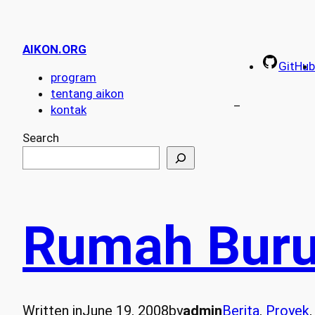
AIKON.ORG
GitHub
program
tentang aikon
–
kontak
Search
Rumah Burun
Written in
June 19, 2008
by
admin
Berita
, 
Proyek
,