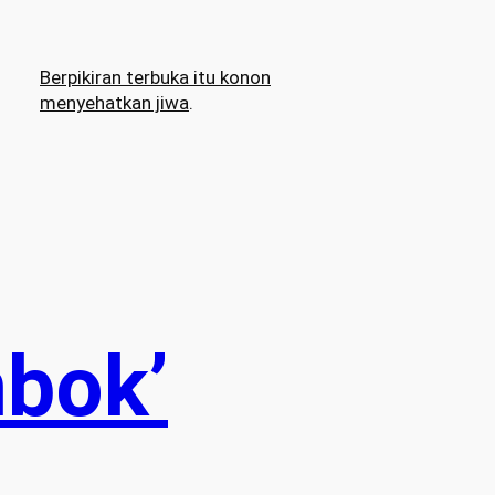
Berpikiran terbuka itu konon
menyehatkan jiwa
.
mbok’