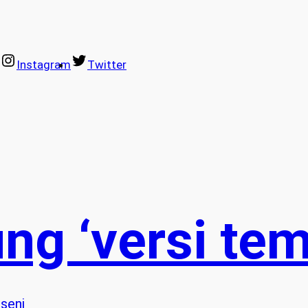
Instagram
Twitter
g ‘versi te
 
seni