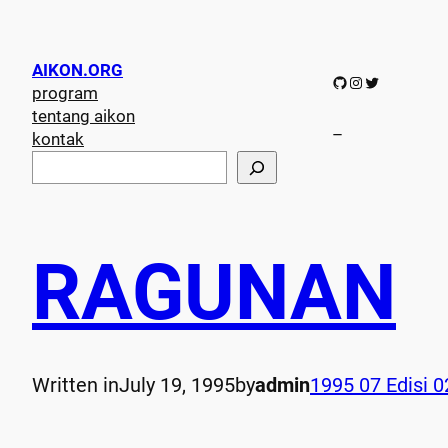
AIKON.ORG
GitHub
Instagram
Twitter
program
tentang aikon
–
kontak
S
e
a
r
c
RAGUNAN
h
Written in
July 19, 1995
by
admin
1995 07 Edisi 0