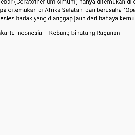
 lebar (Ceratotherium simum) hanya ditemukan di
pa ditemukan di Afrika Selatan, dan berusaha “Op
pesies badak yang dianggap jauh dari bahaya kem
karta Indonesia – Kebung Binatang Ragunan