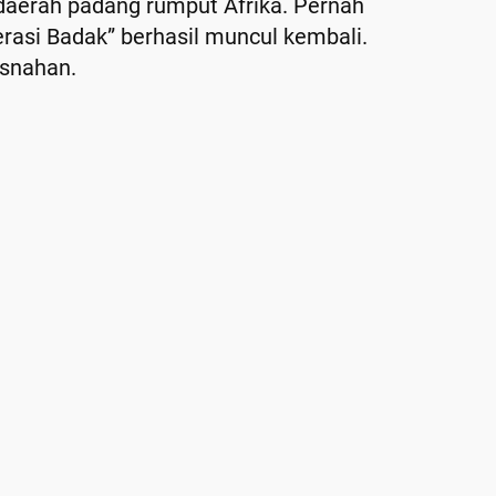
 daerah padang rumput Afrika. Pernah
erasi Badak” berhasil muncul kembali.
usnahan.