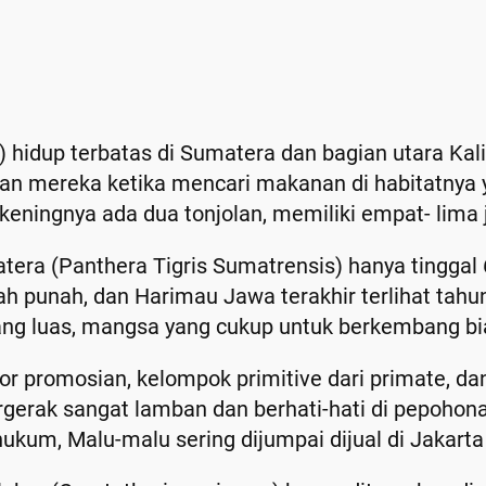
hidup terbatas di Sumatera dan bagian utara Ka
n mereka ketika mencari makanan di habitatnya ya
 keningnya ada dua tonjolan, memiliki empat- lima j
era (Panthera Tigris Sumatrensis) hanya tinggal 
lah punah, dan Harimau Jawa terakhir terlihat ta
ng luas, mangsa yang cukup untuk berkembang bi
r promosian, kelompok primitive dari primate, da
rgerak sangat lamban dan berhati-hati di pepoh
kum, Malu-malu sering dijumpai dijual di Jakarta