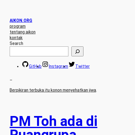
AIKON.ORG
program
tentang aikon
kontak
Search
GitHub
Instagram
Twitter
–
Berpikiran terbuka itu konon menyehatkan jiwa
.
PM Toh ada di
Ruangrupa