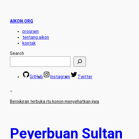
AIKON.ORG
program
tentang aikon
kontak
Search
GitHub
Instagram
Twitter
–
Berpikiran terbuka itu konon menyehatkan jiwa
.
Peyerbuan Sultan