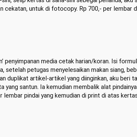
sini, selip kertas di sana-sini sebegai penanda, aku 
 cekatan, untuk di fotocopy. Rp 700,- per lembar d
ian’ penyimpanan media cetak harian/koran. Isi for
ma, setelah petugas menyelesaikan makan siang, beb
duplikat artikel-artikel yang diinginkan, aku beri
 yang santun. Ia kemudian membalik alat pindainya 
r lembar pindai yang kemudian di print di atas kerta