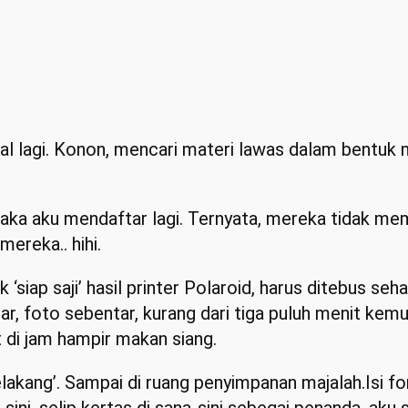
l lagi. Konon, mencari materi lawas dalam bentuk m
aka aku mendaftar lagi. Ternyata, mereka tidak me
ereka.. hihi.
‘siap saji’ hasil printer Polaroid, harus ditebus seh
tar, foto sebentar, kurang dari tiga puluh menit kem
t di jam hampir makan siang.
‘belakang’. Sampai di ruang penyimpanan majalah.Isi f