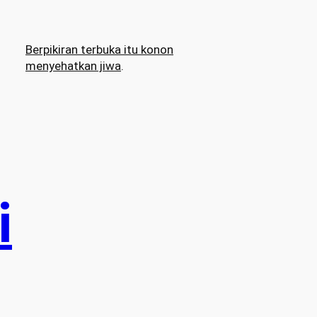
Berpikiran terbuka itu konon
menyehatkan jiwa
.
i