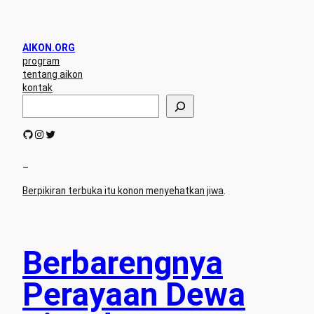
AIKON.ORG
program
tentang aikon
kontak
S
e
a
GitHub
Instagram
Twitter
r
c
h
–
Berpikiran terbuka itu konon menyehatkan jiwa
.
Berbarengnya
Perayaan Dewa