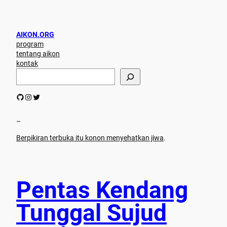
AIKON.ORG
program
tentang aikon
kontak
S
e
a
GitHub
Instagram
Twitter
r
c
h
–
Berpikiran terbuka itu konon menyehatkan jiwa
.
Pentas Kendang
Tunggal Sujud